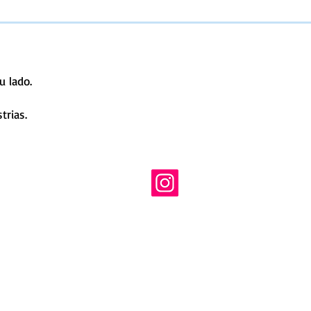
u lado.
trias.
co