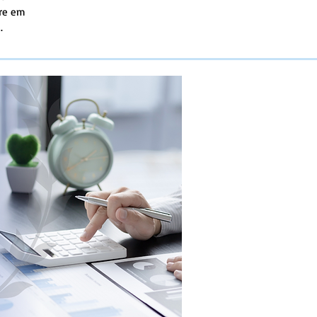
pre em
.