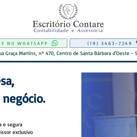
RIO CONTÁBIL EM MONTE MOR
CONTABILIDADE EM MONTE MOR
 DE CONTABILIDADE EM MONTE M
O DE CONTABIL EM AMERICANA
ITÓRIO CONTÁBIL EM MONTE MOR
ITÓRIO CONTÁBIL EM MONTE MOR
ME NO WHATSAPP
(19) 3463-7249
ua Graça Martins, nº 470, Centro de Santa Bárbara d'Oeste - 
sa,
 negócio.
nta Bárbara d' Oeste
a e segura
issor exclusivo