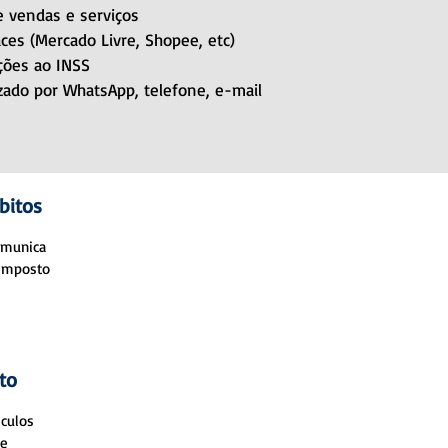
e vendas e serviços
ces (Mercado Livre, Shopee, etc)
ções ao INSS
zado por WhatsApp, telefone, e-mail
bitos
omunica
 imposto
to
lculos
 e