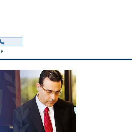
ORR
SP