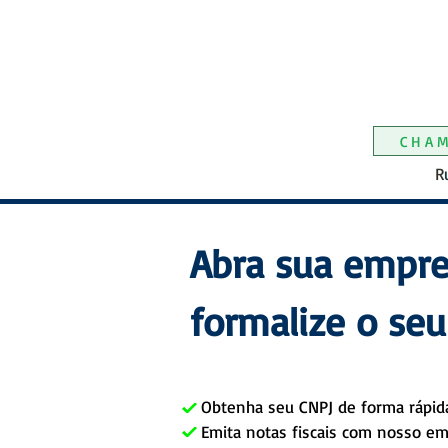
ESCRITÓ
ESCRITÓRIO DE 
ESCRITÓRIO
ESCRITÓRI
ESCR
ESCR
CHA
R
Abra sua empre
formalize o seu
Escritório de Contabilidade em Sa
Obtenha seu CNPJ de forma rápid
Emita notas fiscais com nosso em