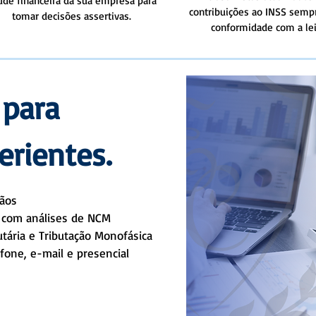
úde financeira da sua empresa para
contribuições ao INSS sem
tomar decisões assertivas.
conformidade com a lei
 para
rientes.
gãos
o com análises de NCM
tária e Tributação Monofásica
fone, e-mail e presencial