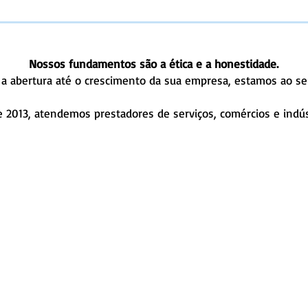
Nossos fundamentos são a ética e a honestidade.
a abertura até o crescimento da sua empresa, estamos ao se
 2013, atendemos prestadores de serviços, comércios e indús
nheça nossos serviços
Imposto de Renda
Trabalhe conos
J.F. Fernandes Contabilidade
CNPJ: 19.795.261/0001-73
CRC: 2SP032716/O-0
Contador Responsável: Jeiel F. Fernandes