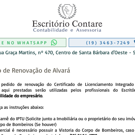
RIO CONTÁBIL EM MONTE MOR
CONTABILIDADE EM MONTE MOR
 DE CONTABILIDADE EM MONTE M
O DE CONTABIL EM AMERICANA
ITÓRIO CONTÁBIL EM MONTE MOR
ITÓRIO CONTÁBIL EM MONTE MOR
ME NO WHATSAPP
(19) 3463-7249
ua Graça Martins, nº 470, Centro de Santa Bárbara d'Oeste - 
ão de Renovação de Alvará
 pedido de renovação do Certificado de Licenciamento Integrado 
aqui prestadas serão utilizadas pelos profissionais do Escri
ilidade do empresário
. ​
 as instruções abaixo: ​
ê do IPTU (Solicite junto a Imobiliária ou o proprietário do seu imóv
rpo de Bombeiros (Se houver)
rcial é necessário possuir a Vistoria do Corpo de Bombeiros, caso