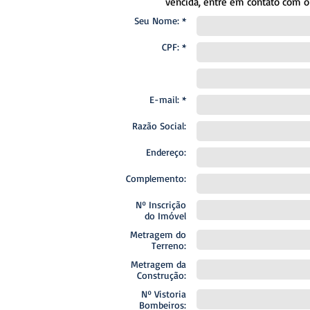
vencida, entre em contato com 
Seu Nome: *
CPF: *
E-mail: *
Razão Social:
Endereço:
Complemento:
Nº Inscrição
do Imóvel
Metragem do
Terreno:
Metragem da
Construção:
Nº Vistoria
Bombeiros: