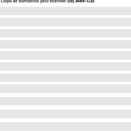
o Corpo de Bombeiros pelo telefone:
(19) 3464-1725