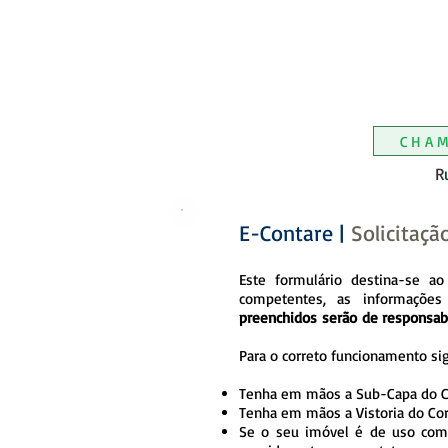
ESCRITÓ
ESCRITÓRIO DE 
ESCRITÓRIO
ESCRITÓRI
ESCR
ESCR
CHA
R
E-Contare |
Solicitaç
Este formulário destina-se ao
competentes, as informações 
preenchidos serão de responsab
Para o correto funcionamento siga
Tenha em mãos a Sub-Capa do Carn
Tenha em mãos a Vistoria do Co
Se o seu imóvel é de uso come