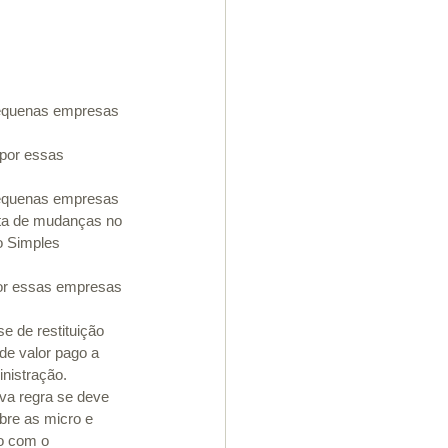
 pequenas empresas 
 por essas 
 pequenas empresas 
ata de mudanças no 
 Simples 
 por essas empresas 
e de restituição 
 de valor pago a 
nistração. 
va regra se deve 
bre as micro e 
o com o 