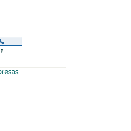
ORR
SP
presas