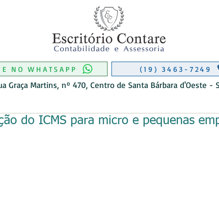
RIO CONTÁBIL EM MONTE MOR
CONTABILIDADE EM MONTE MOR
 DE CONTABILIDADE EM MONTE M
O DE CONTABIL EM AMERICANA
ITÓRIO CONTÁBIL EM MONTE MOR
ITÓRIO CONTÁBIL EM MONTE MOR
ME NO WHATSAPP
(19) 3463-7249
ua Graça Martins, nº 470, Centro de Santa Bárbara d'Oeste - 
ção do ICMS para micro e pequenas em