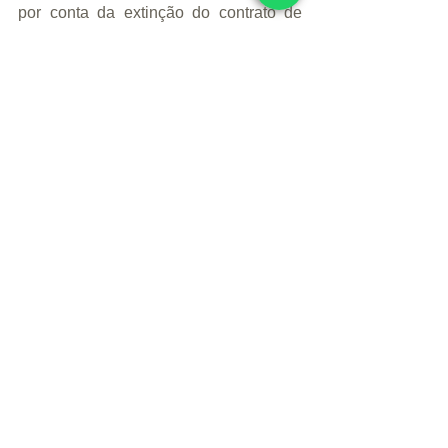
por conta da extinção do contrato de 
trabalho. Esta liberação dos valores do 
FGTS é valida tão somente para as 
contas que se tornaram inativas até o 
dia 31 de dezembro de 2015.
O senhor considera essa medida 
positiva?
De forma geral acredito que a liberação 
do saque das contas inativas será, sim, 
uma medida positiva.
Áreas como Habitação, Mobilidade 
Urbana e Saneamento poderão 
sofrer com a medida?
Creio que não impactará de forma 
negativa, por enquanto os valores 