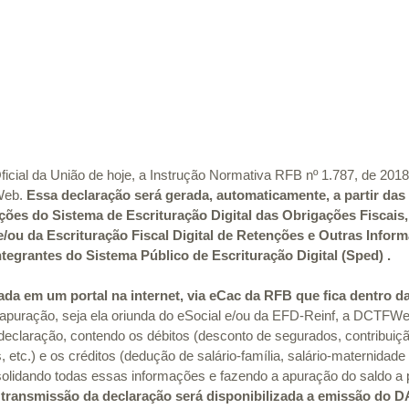
Oficial da União de hoje, a Instrução Normativa RFB nº 1.787, de 201
Web. 
Essa declaração será gerada, automaticamente, a partir das
ções do Sistema de Escrituração Digital das Obrigações Fiscais,
)e/ou da Escrituração Fiscal Digital de Retenções e Outras Inform
tegrantes do Sistema Público de Escrituração Digital (Sped) .
a em um portal na internet, via eCac da RFB que fica dentro d
apuração, seja ela oriunda do eSocial e/ou da EFD-Reinf, a DCTFW
eclaração, contendo os débitos (desconto de segurados, contribuição
, etc.) e os créditos (dedução de salário-família, salário-maternidade
nsolidando todas essas informações e fazendo a apuração do saldo a 
transmissão da declaração será disponibilizada a emissão do 