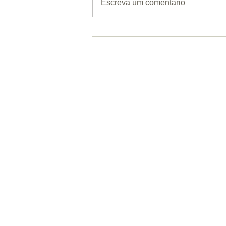
Escreva um comentário
Co
R