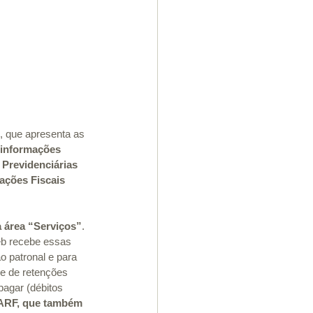
8, que apresenta as 
 informações 
 Previdenciárias 
ações Fiscais 
a área “Serviços”
. 
eb recebe essas 
 patronal e para 
 e de retenções 
pagar (débitos 
DARF, que também 