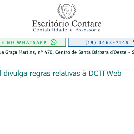
RIO CONTÁBIL EM MONTE MOR
CONTABILIDADE EM MONTE MOR
 DE CONTABILIDADE EM MONTE M
O DE CONTABIL EM AMERICANA
ITÓRIO CONTÁBIL EM MONTE MOR
ITÓRIO CONTÁBIL EM MONTE MOR
ME NO WHATSAPP
(19) 3463-7249
ua Graça Martins, nº 470, Centro de Santa Bárbara d'Oeste - 
l divulga regras relativas à DCTFWeb