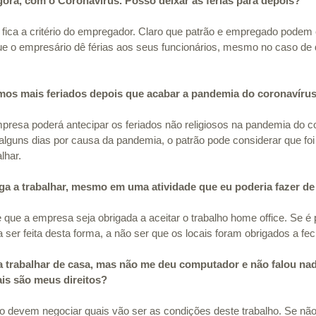
agora, com o Coronavírus. Posso deixar as férias para depois?
s fica a critério do empregador. Claro que patrão e empregado podem 
e o empresário dê férias aos seus funcionários, mesmo no caso de
mos mais feriados depois que acabar a pandemia do coronavíru
resa poderá antecipar os feriados não religiosos na pandemia do co
 alguns dias por causa da pandemia, o patrão pode considerar que foi 
lhar.
a a trabalhar, mesmo em uma atividade que eu poderia fazer de 
que a empresa seja obrigada a aceitar o trabalho home office. Se é p
a ser feita desta forma, a não ser que os locais foram obrigados a fec
 trabalhar de casa, mas não me deu computador e não falou nad
ais são meus direitos?
devem negociar quais vão ser as condições deste trabalho. Se não