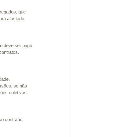
regados, que 
ará afastado.
io deve ser pago 
ontratos.
dade, 
ssões, se não 
ões coletivas.
o contrário, 