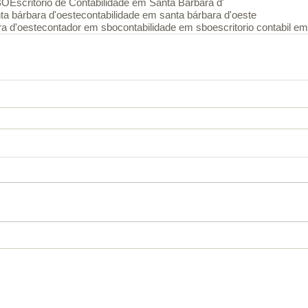
SBO
Escritório de Contabilidade em Santa Bárbara d'
nta bárbara d'oeste
contabilidade em santa bárbara d'oeste
a d'oeste
contador em sbo
contabilidade em sbo
escritorio contabil e
nheça nossos serviços
Imposto de Renda
Trabalhe conos