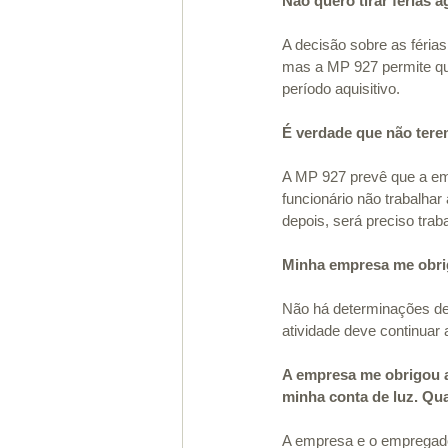
Não quero tirar férias 
A decisão sobre as féria
mas a MP 927 permite qu
período aquisitivo.
É verdade que não tere
A MP 927 prevê que a emp
funcionário não trabalhar
depois, será preciso traba
Minha empresa me obrig
Não há determinações de 
atividade deve continuar 
A empresa me obrigou a
minha conta de luz. Qu
A empresa e o empregado 