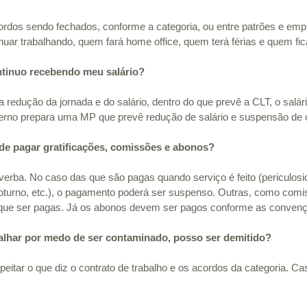
ordos sendo fechados, conforme a categoria, ou entre patrões e emp
uar trabalhando, quem fará home office, quem terá férias e quem fic
ontinuo recebendo meu salário?
redução da jornada e do salário, dentro do que prevê a CLT, o salár
rno prepara uma MP que prevê redução de salário e suspensão de c
de pagar gratificações, comissões e abonos?
erba. No caso das que são pagas quando serviço é feito (periculosi
 noturno, etc.), o pagamento poderá ser suspenso. Outras, como comi
 que ser pagas. Já os abonos devem ser pagos conforme as convenç
balhar por medo de ser contaminado, posso ser demitido?
peitar o que diz o contrato de trabalho e os acordos da categoria. Cas