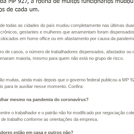
da MP 927, a rotina de muitos funcionários mudou.
tos de cada um.
es de todas as cidades do país mudou completamente nas últimas du
, crônicos, gestantes e mulheres que amamentam foram dispensados
 colocados em home office ou em afastamento por causa da pandemi
 de casos, o número de trabalhadores dispensados, afastados ou q
ornaram maioria, mesmo para quem não está no grupo de risco.
ão muitas, ainda mais depois que o governo federal publicou a MP 92
is para te auxiliar nesse momento. Confira:
balhar mesmo na pandemia do coronavírus?
entre o trabalhador e o patrão não foi modificado por negociação colet
 de trabalho conforme as orientações da empresa.
adores estão em casa e outros não?