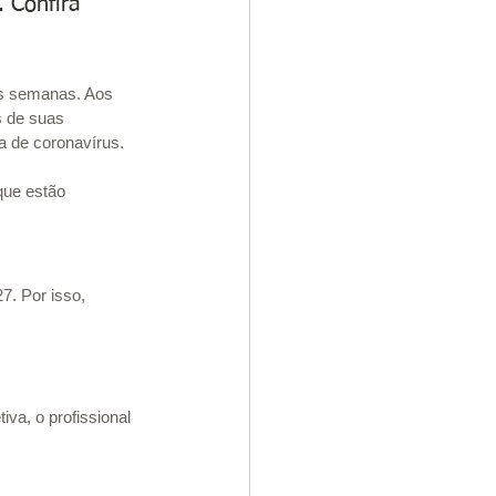
 Confira 
as semanas. Aos 
 de suas 
a de coronavírus.
ue estão 
7. Por isso, 
iva, o profissional 