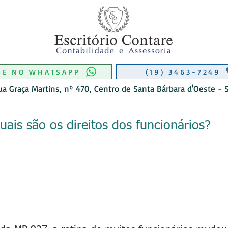
RIO CONTÁBIL EM MONTE MOR
CONTABILIDADE EM MONTE MOR
 DE CONTABILIDADE EM MONTE M
O DE CONTABIL EM AMERICANA
ITÓRIO CONTÁBIL EM MONTE MOR
ITÓRIO CONTÁBIL EM MONTE MOR
ME NO WHATSAPP
(19) 3463-7249
ua Graça Martins, nº 470, Centro de Santa Bárbara d'Oeste - 
uais são os direitos dos funcionários?