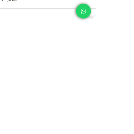
Comentários
Escreva um comentário
Conheça nossos serviços
Imposto de Renda
Trabalhe conosco
J.F. Fernandes Contabilidade