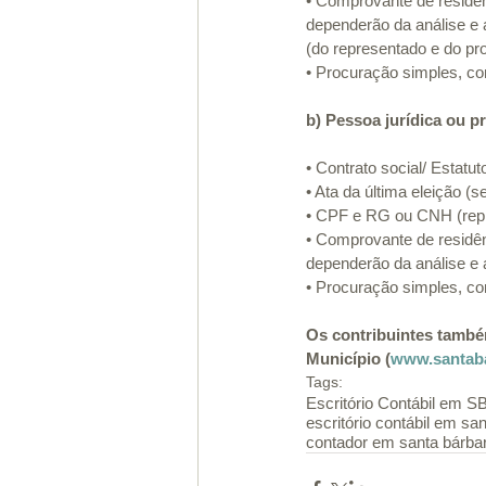
• Comprovante de residênc
dependerão da análise e a
(do representado e do pro
• Procuração simples, co
b) Pessoa jurídica ou p
• Contrato social/ Estatut
• Ata da última eleição (s
• CPF e RG ou CNH (repre
• Comprovante de residênc
dependerão da análise e a
• Procuração simples, co
Os contribuintes também
Município (
www.santaba
Tags:
Escritório Contábil em 
escritório contábil em sa
contador em santa bárbar