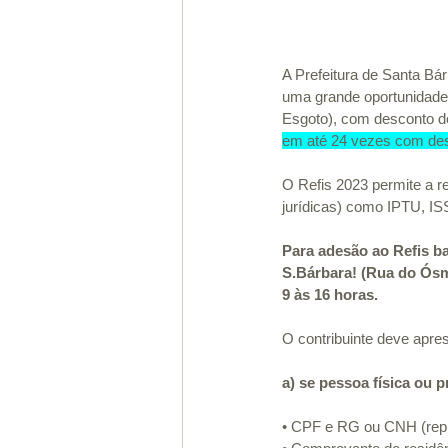
A Prefeitura de Santa Bár
uma grande oportunidade 
Esgoto), com desconto de
em até 24 vezes com de
O Refis 2023 permite a reg
jurídicas) como IPTU, IS
Para adesão ao Refis ba
S.Bárbara! (Rua do Ósmi
9 às 16 horas.
O contribuinte deve apre
a) se pessoa física ou 
• CPF e RG ou CNH (repre