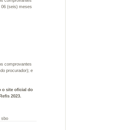
tros comprovantes 
s 06 (seis) meses 
tros comprovantes 
 do procurador); e
 site oficial do 
Refis 2023.
m sbo