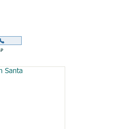
ORR
SP
m Santa