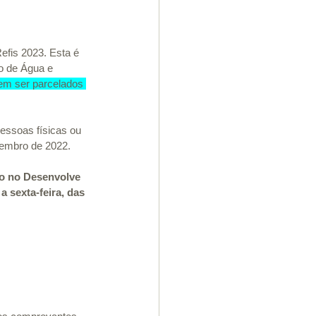
efis 2023. Esta é 
o de Água e 
m ser parcelados 
pessoas físicas ou 
zembro de 2022.
do no Desenvolve 
 sexta-feira, das 