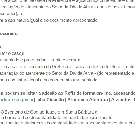
ia atual, que não seja da Prefeitura – água ou luz ou telefone – ou
ceitação do atendente do Setor da Dívida Ativa - emitido nos último
curador); e
m a assinatura igual a do documento apresentado.
rocurador
o;
e for o caso);
sentado e procurador – frente e verso);
ia atual, que não seja da Prefeitura – água ou luz ou telefone – ou
ceitação do atendente do Setor da Dívida Ativa - (do representado e
m a assinatura igual a do documento apresentado.
 podem solicitar a adesão ao Refis de forma on-line, acessando o
rbara.sp.gov.br
), aba Cidadão | Protocolo Abertura | Assuntos: 
SBO
Escritório de Contabilidade em Santa Bárbara d'
nta bárbara d'oeste
contabilidade em santa bárbara d'oeste
a d'oeste
contador em sbo
contabilidade em sbo
escritorio contabil e