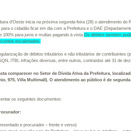
bara d’Oeste inicia na próxima segunda-feira (28) o atendimento do R
para o cidadão ficar em dia com a Prefeitura e o DAE (Departament
 100% para juros e multas pagando à vista.
Os débitos também pode
scontos escalonados.
ularização de débitos tributários e não tributários de contribuintes (
SQN, ITBI, infrações diversas, entre outros, contraídos até 31 de de
sta comparecer no Setor de Dívida Ativa da Prefeitura, localiza
o, 975, Villa Multimall). O atendimento ao público é de segunda a
sentar os seguintes documentos:
procurador:
sentado e procurador – frente e verso)