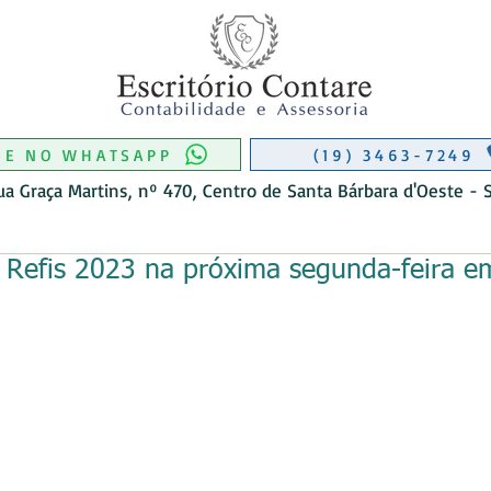
RIO CONTÁBIL EM MONTE MOR
CONTABILIDADE EM MONTE MOR
 DE CONTABILIDADE EM MONTE M
O DE CONTABIL EM AMERICANA
ITÓRIO CONTÁBIL EM MONTE MOR
ITÓRIO CONTÁBIL EM MONTE MOR
ME NO WHATSAPP
(19) 3463-7249
ua Graça Martins, nº 470, Centro de Santa Bárbara d'Oeste - 
e Refis 2023 na próxima segunda-feira e