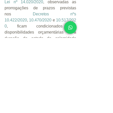
Lei nº 14.020/2020
, observadas as 
prorrogações de prazos previstas 
nos 
Decretos nºs 
10.422/2020
, 
10.470/2020
 e 
10.517/202
0
, ficam condicionados às 
disponibilidades orçamentárias e à 
duração do estado de calamidade 
pública a que se refere o 
art. 1º da Lei 
nº 14.020/2020
.
O 
Decreto nº 10.517/2020
 entra em 
vigor na data de sua publicação, ou 
seja, em 
14/10/2020
AVISO IMPORTANTE: É PROIBIDO 
QUE O FUNCIONÁRIO TRABALHE 
DURANTE O PERÍODO DE 
SUSPENSÃO DO CONTRATO DE 
TRABALHO, SOB PENA DE 
FISCALIZAÇÃO E AUTUAÇÃO PELO 
MINISTÉRIO DO TRABALHO.